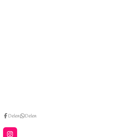
Delen
Delen
I