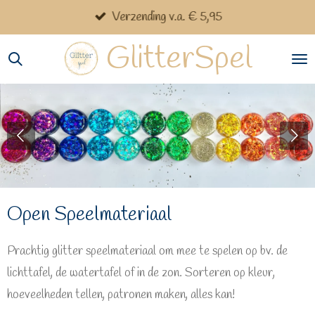
Verzending v.a. € 5,95
Ga
direct
GlitterSpel
naar
de
hoofdinhoud
Open Speelmateriaal
Prachtig glitter speelmateriaal om mee te spelen op bv. de
lichttafel, de watertafel of in de zon. Sorteren op kleur,
hoeveelheden tellen, patronen maken, alles kan!