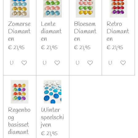
Zomerse
Lente
Bloesem
Retro
Diamant
diamant
Diamant
Diamant
en
en
en
en
€ 21,95
€ 21,95
€ 21,95
€ 21,95
Uitgeschakeld
Uitgeschakeld
Uitgeschakeld
Uitgeschakel
Regenbo
Winter
og
speelschi
basisset
jven
diamant
€ 21,95