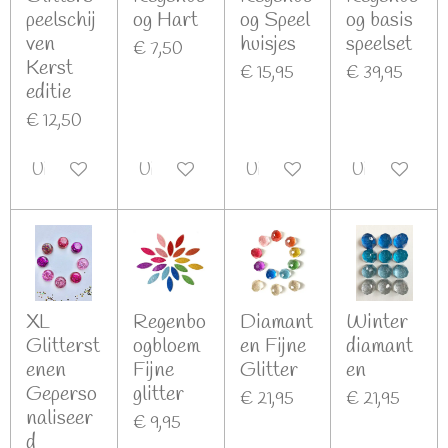
peelschij
og Hart
og Speel
og basis
ven
huisjes
speelset
€ 7,50
Kerst
€ 15,95
€ 39,95
editie
€ 12,50
Uitgeschakeld
Uitgeschakeld
Uitgeschakeld
Uitgeschakel
XL
Regenbo
Diamant
Winter
Glitterst
ogbloem
en Fijne
diamant
enen
Fijne
Glitter
en
Geperso
glitter
€ 21,95
€ 21,95
naliseer
€ 9,95
d