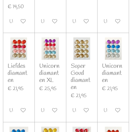
€ 14,50
Uitgeschakeld
Uitgeschakeld
Uitgeschakeld
Uitgeschakel
Liefdes
Unicorn
Super
Unicorn
diamant
diamant
Goud
diamant
en
en XL
diamant
en
en
€ 21,95
€ 25,95
€ 21,95
€ 21,95
Uitgeschakeld
Uitgeschakeld
Uitgeschakeld
Uitgeschakel