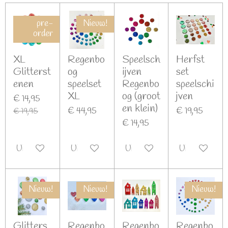
pre-
Nieuw!
order
XL
Regenbo
Speelsch
Herfst
Glitterst
og
ijven
set
enen
speelset
Regenbo
speelschi
XL
og (groot
jven
€ 14,95
en klein)
€ 44,95
€ 19,95
€ 19,95
€ 14,95
Uitgeschakeld
Uitgeschakeld
Uitgeschakeld
Uitgeschakel
Nieuw!
Nieuw!
Nieuw!
Glitters
Regenbo
Regenbo
Regenbo