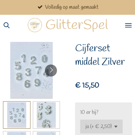
Volledig op maat gemaakt
Ga
direct
GlitterSpel
naar
de
hoofdinhoud
Cijferset
middel Zilver
€ 15,50
10 er bij?