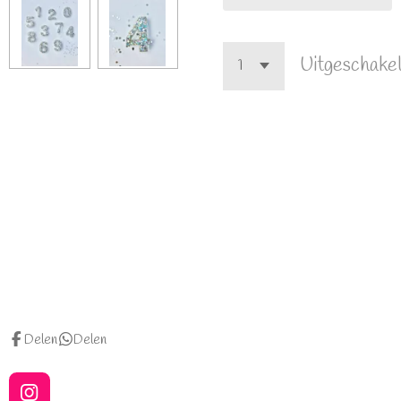
Uitgeschake
Delen
Delen
I