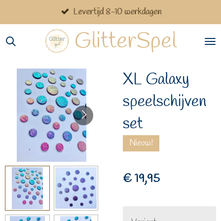
Levertijd 8-10 werkdagen
Ga
direct
GlitterSpel
naar
de
hoofdinhoud
XL Galaxy
speelschijven
set
Nieuw!
€ 19,95