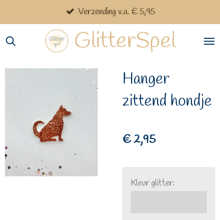
Verzending v.a. € 5,95
Ga
direct
GlitterSpel
naar
de
hoofdinhoud
Hanger
zittend hondje
€ 2,95
Kleur glitter: