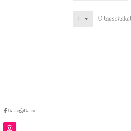
Uitgeschake
Delen
Delen
I