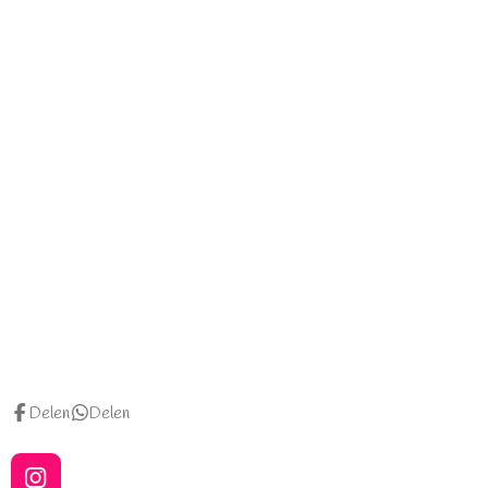
Delen
Delen
I