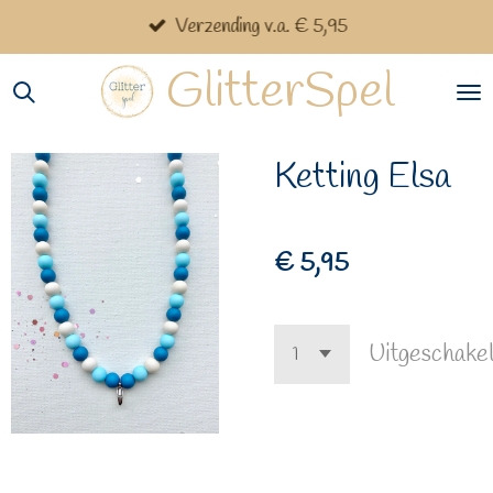
Verzending v.a. € 5,95
Ga
direct
GlitterSpel
naar
de
hoofdinhoud
Ketting Elsa
€ 5,95
Uitgeschake