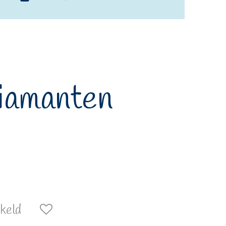
iamanten
keld