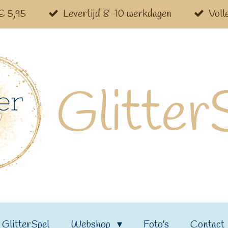
 € 5,95
Levertijd 8-10 werkdagen
Voll
Glitter
 GlitterSpel
Webshop
Foto's
Contact